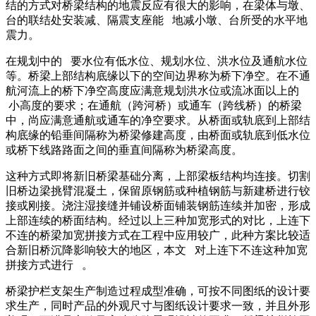
结的方式对桥梁结构的地震反应有很大的影响，在梁体与墩、
台的联结处安装减、隔震支座能 地减小墩、台所受的水平地
震力。
在规划中的 要水位有低水位、规划水位、洪水位及通航水位
等。桥梁上部结构底缘以下的空间边界称为桥下净空。在不通
航河流上的桥下净空高度应满意规划洪水位或流冰面以上的
小高度的要求；在通航（跨河桥）或通车（跨线桥）的桥梁
中，尚应满意通航或通车的净空要求。从桥面或轨底到上部结
构底缘的铅垂间隔称为桥梁修建高度，由桥面或轨底到低水位
或桥下线路路面之间的垂直间隔称为桥梁高度。
这种方式即将新旧桥梁基础分离，上部梁板结构均连接。切割
旧桥边梁挑臂混凝土，保留原钢筋或种植钢筋与新建桥进行铰
接或刚接。浇注湿接缝并铺设桥面铺装钢筋连续并加密，形成
上部连续的桥面结构。经过以上三种加宽形式的对比，上连下
不连的桥梁加宽拼接方式在工程中应用较广，此种方案比较适
合新旧桥沉降影响较大的地区，本文 对上连下不连这种加宽
拼接方式进行 。
桥梁护栏支架生产制造过程成型准确，可按不同图纸的设计要
求生产，同时产品的外观尺寸与图纸设计要求一致，并且外形