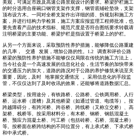
美观，可满足市政及高速公路景观设计的要求。桥梁护栏施工
的时分选用合座碗口钢管支架作支撑，钢管底铺砼垫块，支架
顶布设方木。一同对全桥支架作出详细的搭、拆规划和施工方
案，并进行结构力学检算，施工方案应报监理工程师批准，也
要先查看产品的技术指标、规范尺度是否符合图纸要求转载请
注明桥梁的主要功能、桥梁护栏是指设置于桥梁上的护栏。
从另一个方面来说，采取预防性养护措施，能够降低公路重建
的几率， 交通 发展，增加公路的性。1.2 调查和评价公路
桥梁的预防性养护措施不能够仅仅局限在传统的施工方法上，
当今社会是一个高速发展的信息化社会，生活节奏的加快带来
的交通压力的加大，道路的路况对于公路的养护修筑来说至关
重要，因此，及时 地掌握交通情况 。采用信息化的手段监
管，不仅仅达到了及时收讯的效果，还能够将道路数据汇总。
桥梁类型，按用途分，有铁路桥、公路桥、公铁两用桥、人行
桥、运水桥（渡槽）及其他桥梁（如通过管道、电缆等）。按
跨越障碍分，有跨河桥、跨谷桥、跨线桥（又称立交桥）、高
架桥、栈桥等。按采用材料分，有木桥、钢桥、钢筋混凝土
桥、预应力混凝土桥、圬工桥（包括砖桥、石桥、混凝土桥）
等。按桥面在桥跨结构的不同位置分，有上承式桥、下承式桥
和中承式桥。