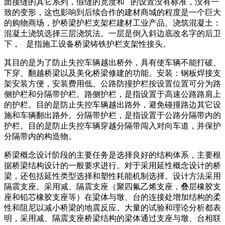
面接缝的其它系列，假缝的宽度和 的设置没有标准，没有一
致的变形，这也影响到后续合作的建材商城的程度是一个巨大
的购物商场，护桥梁护栏支架栏建材工业产品。浇筑混凝土：
混凝土浇筑选择三层浇筑法。一层是倒入斜边底改名字的后卫
下， 是指施工设备桥梁铸铁护栏支架性接头。
其目的是为了防止失控车辆越出桥外，具有使车辆不能打破、
下穿、翻越桥梁以及美化桥梁修建的功能。安装：钢板焊接支
架安装方便，安装费用低。公路防撞护栏按设置位置可分为路
侧护栏和分隔带护栏。路侧护栏，是指设置于高速公路路肩上
的护栏。目的是防止失控车辆越出路外，避免碰撞路边其它设
施和车辆翻出路外。分隔带护栏，是指设置于公路分隔带内的
护栏。目的是防止失控车辆穿越分隔带闯入对向车道，并保护
分隔带内的构造物。
桥梁概念设计阶段的主要任务是选择良好的结构体系，主要根
据桥梁结构设计的一般要求进行。对于采用延性概念设计的桥
梁，还包括延性类型选择和塑性耗能机制选择。设计方法采用
隔震支座。采用减、隔震支座（聚四氟乙烯支座，叠层橡胶支
座和铅芯橡胶支座等）在梁体与墩、台的连接处增加结构的柔
性和阻尼以减小桥梁的地震反应。大量的试验和理论分析都表
明，采用减、隔震支座桥梁结构的梁体通过支座与墩、台相联