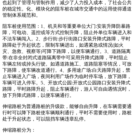
也起到了管理与管制作用，减少了人力投入成本，了社会公共
的稳定性。化、模块化的阻车桩在城市交通中的运用使得通道
管制体系规范和。
阻车桩使用范围：1、机关和等重要单位大门:安装升降防暴路
障，可电动、遥控或等方式控制升降，阻止外单位车辆进入和
不法车辆闯入。2、步行街:步行街路口安装升降式路障，平时
路障处于升起状态，限制车辆进出，如遇紧急或情况(如火
灾、急救、视察等)可降下路障，以便车辆通行。3、道路隔离
带:在非全封闭式道路隔离带中可采用升降式路障，平时阻止
车辆左转或掉头行驶。如遇道路施工、道路阻塞等情况，可放
下路障，使车辆改道通行。4、多用途广场:白天路障升起，禁
止车辆进入广场，夜间利用广场作为临时停车场，放下路障，
车辆可进入停车。5、开放式公园:开放式公园路口安装升降式
路障，平时路障升起，阻止车辆通行，游人可自由遇情况时，
放下升降式路障，以便车辆通行。
伸缩路桩为普通路桩的升级款，能够自由升降，在车辆需要通
行时可以降下路桩使车辆顺利通行，平时不需要使用时，路桩
处于升起状态，可以阻挡车辆违章乱停。
伸缩路桩分为：