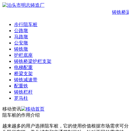
铸铁桥梁
步行阻车桩
公路墩
马路墩
公安墩
铸铁墩
护栏底座
铸铁桥梁护栏支架
电梯配重
桥梁支架
铸铁减速带
配重铁
铸铁栏杆
罗马柱
移动资讯
阻车桩的作用介绍
越来越多的用户选择阻车桩，它的使用价值根据市场需求可分