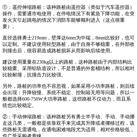
①：遥控伸缩路桩：该种路桩由遥控器（类似于汽车遥控器）
操作，需要通市电使用，在停电情况下有紧急下降功能，在突
发火灾引起跳电的情况下消防车能够顺利进入（这点很重
要）。
直径选择勇士219mm，壁厚达6mm为中端，8mm比较好，也可
以定制。不建议使用轻型路桩，由于自身不够稳重，在外部收
到撞击后，很容易造成路桩损坏从而影响后续使用。
建议使用重量在230kg以上的路桩，这种路桩由于内部结构比
较稳重、采用铝轨道设计，不是普通的外套桶结构，所以相对
比较耐撞，抗撞击力比较强。
另外，路桩的功率也不容忽视，如果采用小功率路桩，则后续
会出现：升降较慢、系统不稳定、控制箱无用等问题，所以一
般都选择600-750W大功率路桩，这些路桩不仅动力，而且系
统也比较稳定。
②：手动伸缩路桩：该种路桩另有勇士半手动、手动、手动挪
走这几类，一般都是依靠双手来完成其升降或者挪移过程，该
些路桩无需通电，在通电困难地段尤为适用，相对价格较低，
也广受采购者青睐。