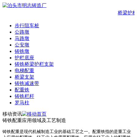
桥梁护栏
步行阻车桩
公路墩
马路墩
公安墩
铸铁墩
护栏底座
铸铁桥梁护栏支架
电梯配重
桥梁支架
铸铁减速带
配重铁
铸铁栏杆
罗马柱
移动资讯
铸铁配重应用领域及工艺制造
铸铁配重是现代机械制造工业的基础工艺之一。配重铁指的是重工业