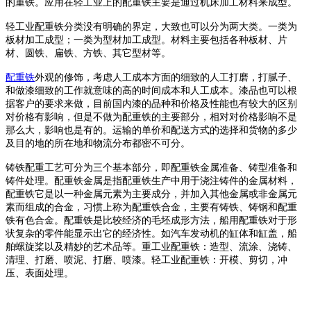
的重铁。应用在轻工业上的配重铁主要是通过机床加工材料来成型。
轻工业配重铁分类没有明确的界定，大致也可以分为两大类。一类为
板材加工成型；一类为型材加工成型。材料主要包括各种板材、片
材、圆铁、扁铁、方铁、其它型材等。
配重铁
外观的修饰，考虑人工成本方面的细致的人工打磨，打腻子、
和做漆细致的工作就意味的高的时间成本和人工成本。漆品也可以根
据客户的要求来做，目前国内漆的品种和价格及性能也有较大的区别
对价格有影响，但是不做为配重铁的主要部分，相对对价格影响不是
那么大，影响也是有的。运输的单价和配送方式的选择和货物的多少
及目的地的所在地和物流分布都密不可分。
铸铁配重工艺可分为三个基本部分，即配重铁金属准备、铸型准备和
铸件处理。配重铁金属是指配重铁生产中用于浇注铸件的金属材料，
配重铁它是以一种金属元素为主要成分，并加入其他金属或非金属元
素而组成的合金，习惯上称为配重铁合金，主要有铸铁、铸钢和配重
铁有色合金。配重铁是比较经济的毛坯成形方法，船用配重铁对于形
状复杂的零件能显示出它的经济性。如汽车发动机的缸体和缸盖，船
舶螺旋桨以及精妙的艺术品等。重工业配重铁：造型、流涂、浇铸、
清理、打磨、喷泥、打磨、喷漆。轻工业配重铁：开模、剪切，冲
压、表面处理。