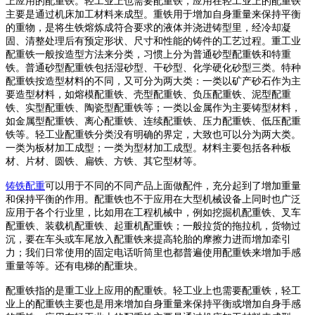
上应用的配重铁。轻工业上也需要配重铁，应用在轻工业上的配重铁
主要是通过机床加工材料来成型。重铁用于增加自身重量来保持平衡
的重物，是将生铁熔炼成符合要求的液体并浇进铸型里，经冷却凝
固、清整处理后有预定形状、尺寸和性能的铸件的工艺过程。重工业
配重铁一般按造型方法来分类，习惯上分为普通砂型配重铁和特重
铁。普通砂型配重铁包括湿砂型、干砂型、化学硬化砂型三类。特种
配重铁按造型材料的不同，又可分为两大类：一类以矿产砂石作为主
要造型材料，如熔模配重铁、壳型配重铁、负压配重铁、泥型配重
铁、实型配重铁、陶瓷型配重铁等；一类以金属作为主要铸型材料，
如金属型配重铁、离心配重铁、连续配重铁、压力配重铁、低压配重
铁等。轻工业配重铁分类没有明确的界定，大致也可以分为两大类。
一类为板材加工成型；一类为型材加工成型。材料主要包括各种板
材、片材、圆铁、扁铁、方铁、其它型材等。
铸铁配重
可以用于不同的不同产品上面做配件，充分起到了增加重量
和保持平衡的作用。配重铁也不于应用在大型机械设备上同时也广泛
应用于各个行业里，比如用在工程机械中，例如挖掘机配重铁、叉车
配重铁、装载机配重铁、起重机配重铁；一般拉货的拖拉机，货物过
沉，要在车头或车尾放入配重铁来提高轮胎的摩擦力进而增加牵引
力；我们日常使用的固定电话听筒里也都普遍使用配重铁来增加手感
重量等等。还有电梯的配重块。
配重铁指的是重工业上应用的配重铁。轻工业上也需要配重铁，轻工
业上的配重铁主要也是用来增加自身重量来保持平衡或增加自身手感