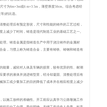
截面尺寸为6m×3m或6 m×3.5m，薄壁厚度50cm。综合考虑经
等)的比选。
清整处理后有预定形状，尺寸和性能的铸件的工艺过程，
度上减少了时间，铸造是现代制造工业的基础工艺之一。
处理。铸造金属是指铸造生产中用于浇注铸件的金属材
合金，习惯上称为铸造合金，主要有铸铁、铸钢和铸造有
的能量，减轻对人体及车辆的损害，较有优异的性、耐潮
应要求的液体并浇进铸型里，经冷却凝固、清整处理后有
械加工或少量加工的目的降低了成本并在相应程度上减少
，以施工放样的准确性。开工前应认真学习公路墩施工作
班组应分工合理，责任明确，关键工号设专人负责。标高