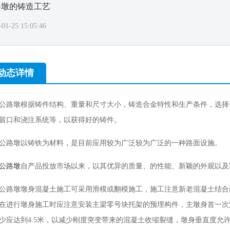
路墩的铸造工艺
-01-25 15:05:46
动态详情
公路墩根据铸件结构、重量和尺寸大小，铸造合金特性和生产条件，选择
冒口和浇注系统等，以获得好的铸件。
公路墩以铸铁为材料，是目前应用较为广泛较为广泛的一种路面设施。
公路墩
自产品投放市场以来，以其优异的质量、的性能、新颖的外观以及
公路墩墩身混凝土施工可采用滑模或翻模施工，施工注意新老混凝土结合
在进行墩身施工时应注意安装主梁零号块托架的预埋构件，主墩身首一次
少应达到4.5米，以减少刚度突变带来的混凝土收缩裂缝，墩身垂直度允许