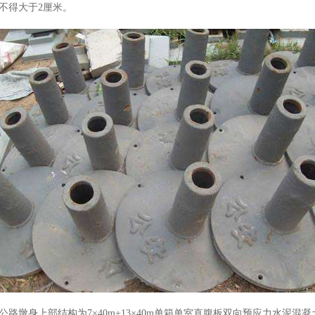
不得大于2厘米。
公路墩身上部结构为7×40m+13×40m单箱单室直腹板双向预应力水泥