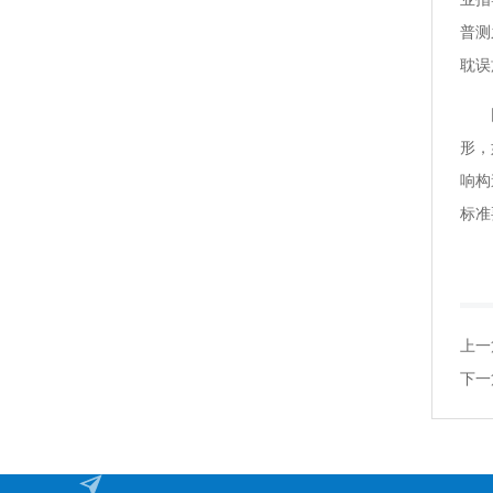
普测
耽误
形，
响构
标准
上一
下一