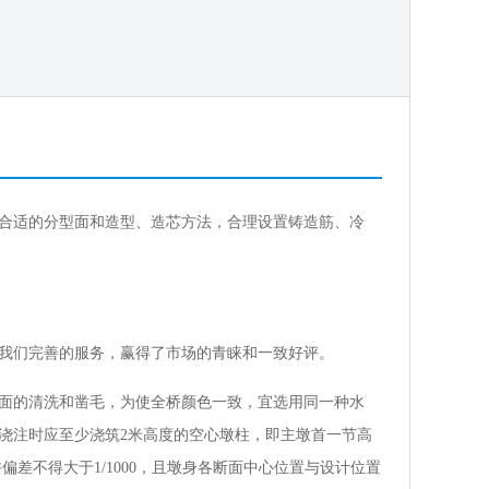
合适的分型面和造型、造芯方法，合理设置铸造筋、冷
我们完善的服务，赢得了市场的青睐和一致好评。
面的清洗和凿毛，为使全桥颜色一致，宜选用同一种水
浇注时应至少浇筑2米高度的空心墩柱，即主墩首一节高
偏差不得大于1/1000，且墩身各断面中心位置与设计位置