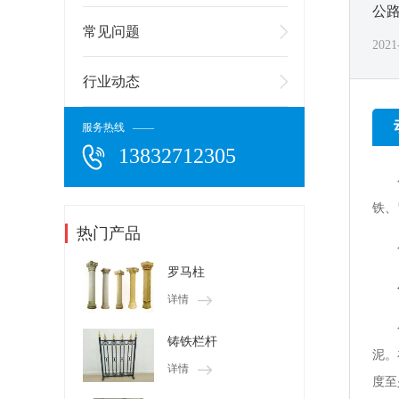
公
常见问题
2021
行业动态
服务热线 ——
13832712305
铁、
热门产品
罗马柱
详情
铸铁栏杆
泥。
详情
度至