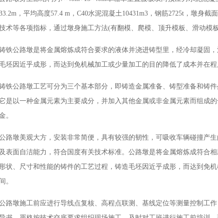
033.2m，平均高度57.4 m，C40水泥混凝土10431m3，钢筋2725t，墩身
技术等各项指标，通过墩身施工方法(有翻模、爬模、顶升模板、滑动模板
铸铁公路墩是将金属熔炼成符合要求的液体并浇进铸型里，经冷却凝固，
毛坯因近乎成形，而达到免机械加工或少量加工的目的降低了成本并在程
铸铁公路墩工艺可分为三个基本部分，即铸造金属准备、铸型准备和铸件
它是以一种金属元素为主要成分，并加入其他金属或非金属元素而组成的
金。
公路墩美观大方，安装非常简便，具有较强的韧性，可吸收车辆碰撞产生
及表面自洁能力，符合国度有关技术标准。公路墩是将金属熔炼成符合相
形状、尺寸和性能的铸件的工艺过程，铸造毛坯因近乎成形，而达到免机
间。
公路墩施工前应进行导线点复核、高程点联测、基线定位等测量控制工作
导书，严格按技术交底要求组织现场施工，及时对工班进行施工前培训。