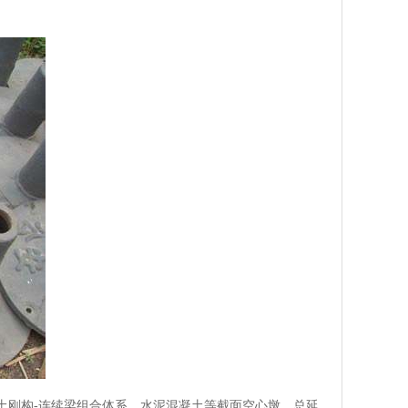
混凝土刚构-连续梁组合体系。水泥混凝土等截面空心墩，总延