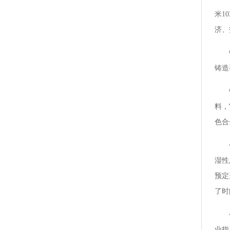
米1
济、
铸造
料，
色合
湿性
预定
了时
业指