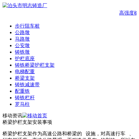
高强度橡
步行阻车桩
公路墩
马路墩
公安墩
铸铁墩
护栏底座
铸铁桥梁护栏支架
电梯配重
桥梁支架
铸铁减速带
配重铁
铸铁栏杆
罗马柱
移动资讯
桥梁护栏支架安装事项
桥梁护栏支架作为高速公路和桥梁的 设施，对高速行车 、