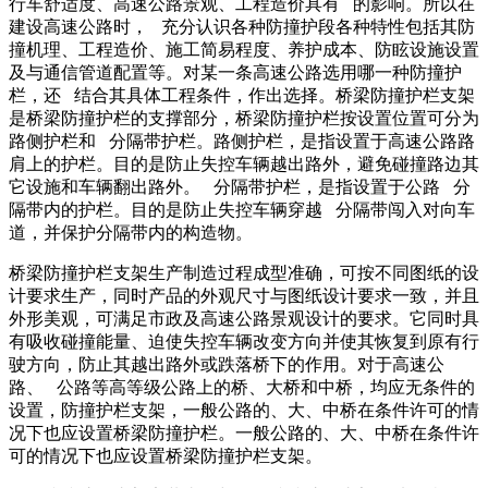
行车舒适度、高速公路景观、工程造价具有 的影响。所以在
建设高速公路时， 充分认识各种防撞护段各种特性包括其防
撞机理、工程造价、施工简易程度、养护成本、防眩设施设置
及与通信管道配置等。对某一条高速公路选用哪一种防撞护
栏，还 结合其具体工程条件，作出选择。桥梁防撞护栏支架
是桥梁防撞护栏的支撑部分，桥梁防撞护栏按设置位置可分为
路侧护栏和 分隔带护栏。路侧护栏，是指设置于高速公路路
肩上的护栏。目的是防止失控车辆越出路外，避免碰撞路边其
它设施和车辆翻出路外。 分隔带护栏，是指设置于公路 分
隔带内的护栏。目的是防止失控车辆穿越 分隔带闯入对向车
道，并保护分隔带内的构造物。
桥梁防撞护栏支架生产制造过程成型准确，可按不同图纸的设
计要求生产，同时产品的外观尺寸与图纸设计要求一致，并且
外形美观，可满足市政及高速公路景观设计的要求。它同时具
有吸收碰撞能量、迫使失控车辆改变方向并使其恢复到原有行
驶方向，防止其越出路外或跌落桥下的作用。对于高速公
路、 公路等高等级公路上的桥、大桥和中桥，均应无条件的
设置，防撞护栏支架，一般公路的、大、中桥在条件许可的情
况下也应设置桥梁防撞护栏。一般公路的、大、中桥在条件许
可的情况下也应设置桥梁防撞护栏支架。