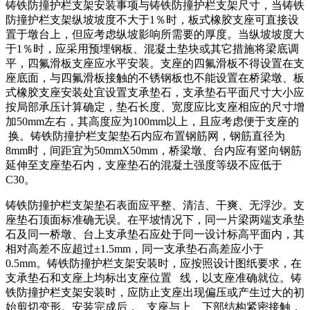
铸铁防撞护栏支架安装事项与铸铁防撞护栏支架尺寸，当铸铁
防撞护栏支架纵坡坡度不大于1％时，板式橡胶支座可直接设
置于墩台上，但应考虑纵坡影响所需要的厚度。当纵坡坡度大
于1％时，应采用预埋钢板、混凝土垫块或其它措施将梁底调
平，四氟滑板支座应水平安装。支座的四氟滑板不得设置在支
座底面，与四氟滑板接触的不锈钢板也不能设置在桥梁墩、板
式橡胶支座安装处宜设置支承垫石，支承垫石平面尺寸大小应
按局部承压计算确定，垫石长度、宽度应比支座相应的尺寸增
加50mm左右，其高度应为100mm以上，且应考虑便于支座的
换。铸铁防撞护栏支架垫石内应布置钢筋网，钢筋直径为
8mm时，间距宜为50mmX50mm，桥梁墩、台内应有竖向钢筋
延伸至支座垫石内，支座垫石的混凝土强度等级不应低于
C30。
铸铁防撞护栏支架垫石表面应平整、清洁、干爽、无浮沙。支
座垫石顶面标准确无误。在平坡情况下，同一片梁两端支承垫
石及同一桥墩、台上支承垫石应处于同一设计标高平面内，其
相对高差不应超过±1.5mm，同一支承垫石高差应小于
0.5mm。铸铁防撞护栏支架安装时，应按照设计图纸要求，在
支承垫石和支座上均标出支座位置 线，以支座准确就位。铸
铁防撞护栏支架安装时，应防止支座出现偏压或产生过大的初
始剪切变形。安装完成后， 支座与上、下部结构紧密接触，