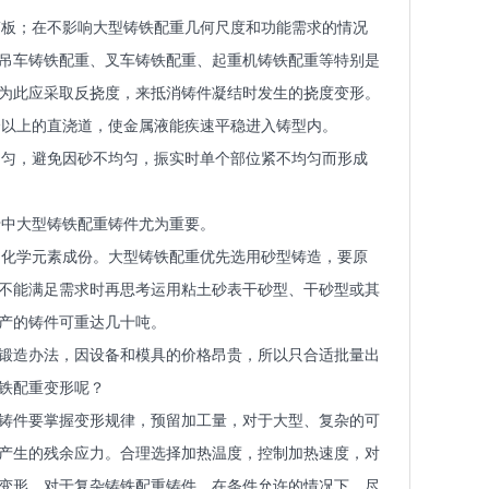
筋板；在不影响大型铸铁配重几何尺度和功能需求的情况
吊车铸铁配重、叉车铸铁配重、起重机铸铁配重等特别是
为此应采取反挠度，来抵消铸件凝结时发生的挠度变形。
个以上的直浇道，使金属液能疾速平稳进入铸型内。
均匀，避免因砂不均匀，振实时单个部位紧不均匀而形成
于中大型铸铁配重铸件尤为重要。
的化学元素成份。大型铸铁配重优先选用砂型铸造，要原
不能满足需求时再思考运用粘土砂表干砂型、干砂型或其
产的铸件可重达几十吨。
锻造办法，因设备和模具的价格昂贵，所以只合适批量出
铁配重变形呢？
铸件要掌握变形规律，预留加工量，对于大型、复杂的可
产生的残余应力。合理选择加热温度，控制加热速度，对
变形。对于复杂铸铁配重铸件，在条件允许的情况下，尽