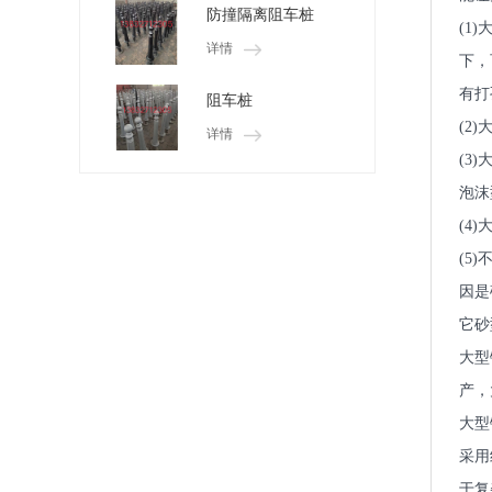
防撞隔离阻车桩
(1
详情
下，
有打
阻车桩
(2
详情
(3
泡沫
(4
(5
因是
它砂
大型
产，
大型
采用
于复