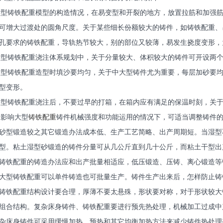
)大型铸铁配重模型的构造情况，在易变型和开裂的地方，放置拉筋和加强
可增大过渡处的圆角尺度。关于某些细长份额较大的铸件，如铸铁配重、
孔要求的铸铁配重，导轨热节较大，别的部位又较薄，易发生挠度变形，
)大型铸铁配重浇注体系规划中，关于分量较大、体积较大的铸件可开设两
)大型铸铁配重造型时填沙要均匀，关于中大型铸件尤为重要，每层加砂要
型变形。
)大型铸铁配重浇注后，不要过早的打箱，在箱内应有满足的保温时刻，关
)不影响大型
铸铁配重
铸件机械强度和功能运用的情况下，可适当调整铸件
砂型锻造较之其它锻造办法成本低、生产工艺简略、出产周期短。当湿型
型。粘土湿型砂锻造的铸件分量可从几公斤直到几十公斤，而粘土干型出
铸铁配重的铸造办法应和出产批量相适应，低压锻造、压铸、离心锻造等
大型铸铁配重可以单件铸造也可批量生产。铸件生产出来后，怎样防止铸
铸铁配重结构设计要合理，厚薄不要太悬殊，形状要对称，对于形状较大
组合结构。复杂床身铸件、铸铁配重要进行预先热处理，机械加工过成中
杂床身铸件可采用缓慢加热，预热和其它均衡加热方法来减少铸件热处理