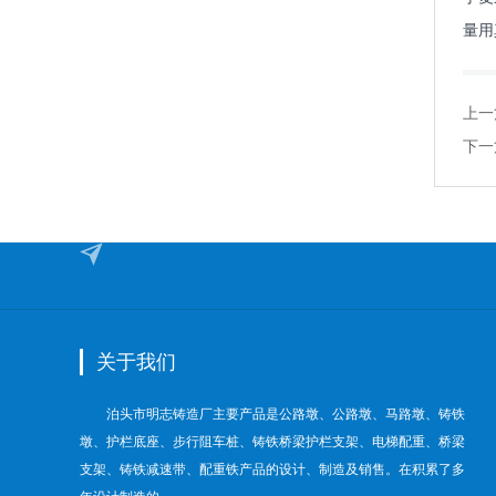
量用
上一
下一
关于我们
泊头市明志铸造厂主要产品是公路墩、公路墩、马路墩、铸铁
墩、护栏底座、步行阻车桩、铸铁桥梁护栏支架、电梯配重、桥梁
支架、铸铁减速带、配重铁产品的设计、制造及销售。在积累了多