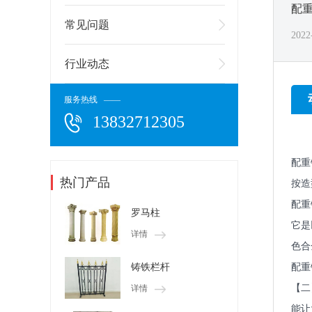
配
常见问题
2022
行业动态
服务热线 ——
13832712305
配重
热门产品
按造
配重
罗马柱
它是
详情
色合
配重
铸铁栏杆
【二
详情
能让