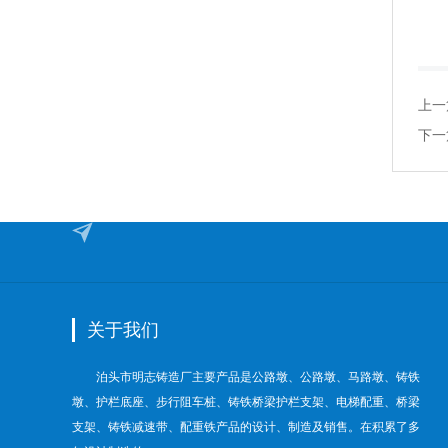
上一
下一
关于我们
泊头市明志铸造厂主要产品是公路墩、公路墩、马路墩、铸铁
墩、护栏底座、步行阻车桩、铸铁桥梁护栏支架、电梯配重、桥梁
支架、铸铁减速带、配重铁产品的设计、制造及销售。在积累了多