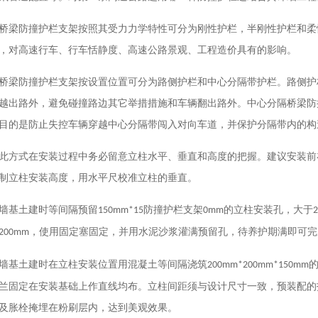
桥梁防撞护栏支架按照其受力力学特性可分为刚性护栏，半刚性护栏和柔
，对高速行车、行车恬静度、高速公路景观、工程造价具有的影响。
桥梁防撞护栏支架按设置位置可分为路侧护栏和中心分隔带护栏。路侧护
越出路外，避免碰撞路边其它举措措施和车辆翻出路外。中心分隔桥梁防
目的是防止失控车辆穿越中心分隔带闯入对向车道，并保护分隔带内的构
此方式在安装过程中务必留意立柱水平、垂直和高度的把握。建议安装前
制立柱安装高度，用水平尺校准立柱的垂直。
墙基土建时等间隔预留
防撞护栏支架
的立柱安装孔，大于
150mm*15
0mm
，使用固定塞固定，并用水泥沙浆灌满预留孔，待养护期满即可完
200mm
墙基土建时在立柱安装位置用混凝土等间隔浇筑
200mm*200mm*150mm
兰固定在安装基础上作直线均布。立柱间距须与设计尺寸一致，预装配的
及胀栓掩埋在粉刷层内，达到美观效果。