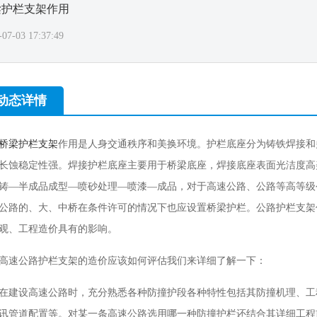
梁护栏支架作用
-07-03 17:37:49
动态详情
桥梁护栏支架
作用是人身交通秩序和美换环境。护栏底座分为铸铁焊接和
长蚀稳定性强。焊接护栏底座主要用于桥梁底座，焊接底座表面光洁度高
铸—半成品成型—喷砂处理—喷漆—成品，对于高速公路、公路等高等级
公路的、大、中桥在条件许可的情况下也应设置桥梁护栏。公路护栏支架
观、工程造价具有的影响。
高速公路护栏支架的造价应该如何评估我们来详细了解一下：
在建设高速公路时，充分熟悉各种防撞护段各种特性包括其防撞机理、工
讯管道配置等。对某一条高速公路选用哪一种防撞护栏还结合其详细工程