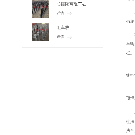
防撞隔离阻车桩
详情
措施
阻车桩
详情
车辆
栏。
线控
预埋
柱法
法兰