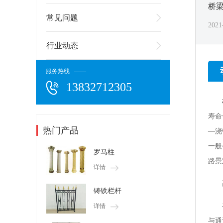
桥
常见问题
2021
行业动态
服务热线 ——
13832712305
寿命
热门产品
—浇
一般
罗马柱
路景
详情
铸铁栏杆
详情
与通