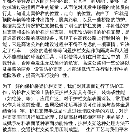
车都不能轻易进入防护栏的内部。它具有 的功能，能够 吸
收掉通过碰撞所产生的能量，从而使对其发生碰撞的物体反向
行走，知道走离护栏的位置，走向 的位置。说白了，它就是
预防车辆等物体冲出路外，脱离路轨，以及一些桥路的防护。
根据其受力情况护栏支架包含了刚性的护栏支架，半刚性的护
栏支架和柔性的护栏护栏支架。用来预防碰撞的护栏支架，是
普通高速公路的基础设备，实现了在高速公路上行驶时的 性
能，它是高速公路的建设过程中不得不考虑的一项事情，它决
定了行车 、公路的造价等等问题护栏支架作为隔离车和人进
入不能碰触的环境的工具，可以使得人们在日常生活中的 系
数升高，否则会发生无法预计的危害。高速公路和一些公路以
及桥路的两侧 设置防护支架，才能降低汽车在行驶过程中的
危险系数，提高汽车行驶的 性。
为了 好的保护桥梁护栏支架，我们对其表面进行了防护工
作，给护栏支架涂上防护层护栏支架具有保护、装饰或性能
（如绝缘、等），应用广泛。对于护栏支架表面涂装，常用磷
化作为涂装前处理。金属经磷化后再涂装可使涂膜与基体金属
结合得 牢。护栏支架半成品时通过物理或化学的方法，对护
栏支架表面进行加工处理，以提高材料抵御环境作用的能力，
或赋予材料表面某种表面功能特性，护栏支架这种处理方法不
被腐蚀，交通护栏支架采用压制成型。 生产工艺与我们平常