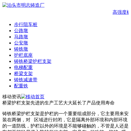
高强度橡
步行阻车桩
公路墩
马路墩
公安墩
铸铁墩
护栏底座
铸铁桥梁护栏支架
电梯配重
桥梁支架
铸铁减速带
配重铁
移动资讯
桥梁护栏支架先进的生产工艺大大延长了产品使用寿命
铸铁桥梁护栏支架是护栏的一个重要组成部分，它主要用来安
装在两侧，对 区域进行封闭，它是隔离外部环境和内部环境
的一道防线，护栏以外的环境是不能够碰触的，不管是人还是