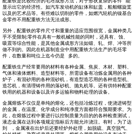
配重铁是比较经济的毛坯成形方法，对于形状复杂的零件 能
显示出它的经济性。如汽车发动机的缸体和缸盖，船舶螺旋桨
以及的艺术品等。有些难以切削的零件，如燃汽轮机的镍基合
金零件不用配重铁方法无法成形。
另外，配重铁的零件尺寸和重量的适应范围很宽，金属种类几
乎不受限制;零件在具有一般机械性能的同时，还具有、蚀、
吸震等综合性能，是其他金属成形方法如锻、轧、焊、冲等所
做不到的。因此在机器制造业中用配重铁方法生产的毛坯零
件，在数量和吨位上迄今仍是 多的。
配重铁生产经常要用的材料有各种金属、焦炭、木材、塑料、
气体和液体燃料、造型材料等。所需设备有冶炼金属用的各种
炉子，有混砂用的各种混砂机，有造型造芯用的各种造型机、
造芯机，有清理铸件用的落砂机、抛丸机等。还有供特种配重
铁用的机器和设备以及许多运输和物料处理的设备。
金属熔炼不仅仅是单纯的熔化，还包括冶炼过程，使浇进铸型
的金属，在温度、化学成分和纯净度方面都符合预期要求。为
此，在熔炼过程中要进行以控制质量为目的的各种检查测试，
液态金属在达到各项规定指标后方能允许浇注。有时，为了达
到 ，金属液在出炉后还要经炉外处理，如脱硫、真空脱气、