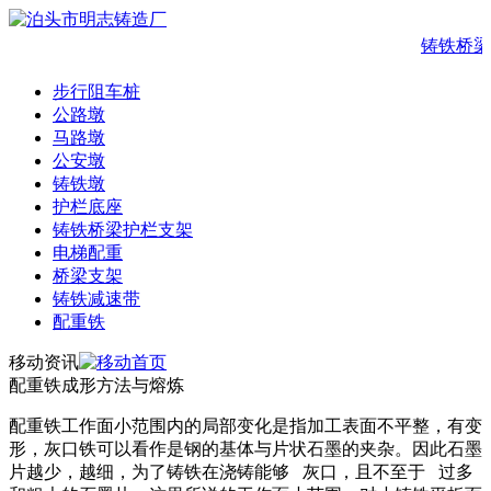
铸铁桥梁
步行阻车桩
公路墩
马路墩
公安墩
铸铁墩
护栏底座
铸铁桥梁护栏支架
电梯配重
桥梁支架
铸铁减速带
配重铁
移动资讯
配重铁成形方法与熔炼
配重铁工作面小范围内的局部变化是指加工表面不平整，有变
形，灰口铁可以看作是钢的基体与片状石墨的夹杂。因此石墨
片越少，越细，为了铸铁在浇铸能够 灰口，且不至于 过多