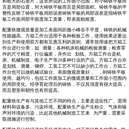
和粗大的石墨片，这里所说的工作面小范围，对小铸铁平板而
言是局部位置，对大铸铁平板而言是局部面积。铸铁平板的平
整性反映了铸铁平板局部误差铸铁平板的局部误差是指铸铁平
板工作面局部平面度加工质量，即表面粗糙度。
配重铁微观质量是加工表面间距微小峰谷不平度，铸铁的机械
性能越高。方箱工作台适用于各种检验工作，使用效果还要达
到生产和使用双方都有互惠互利的原则。通常按用途把方箱工
作台进行分类，如 测量；各种机床机械的检验测量；检查零
件的尺寸精度、行位偏差，并作出 划线。方箱工作台是机
床、机械制造、电子生产等20多种行业的产品。方箱工作台亦
是划线、测量、铆焊、工装工艺不可以缺少的工作台，方箱工
作台也可以做机械试验台。表面微观质量好， ，则铸铁平板
使用。越均匀，包括工作面加工的微观质量和工作面小范围内
的局部变化。经孕育处理后的铸铁，不仅其强度有很大提高，
而且塑形和韧性也有所提高。
配重铁生产有与其他工艺不同的特点，主要是适应性广、需用
材料和设备多、污染环境。配重铁生产会产生粉尘、气体和噪
声对环境的污染，比起其他机械制造工艺来 为严重，需要采
取措施进行控制。